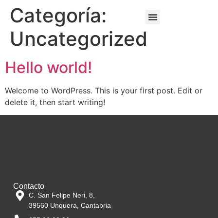
Categoría:
Uncategorized
Vestuario y protección laboral
Suministro industrial
Pintura y decoración
Agricultura y ganadería
Aceites y lubricantes
Pintura y decoración
Hello world!
Welcome to WordPress. This is your first post. Edit or
delete it, then start writing!
Contacto
C. San Felipe Neri, 8,
39560 Unquera, Cantabria